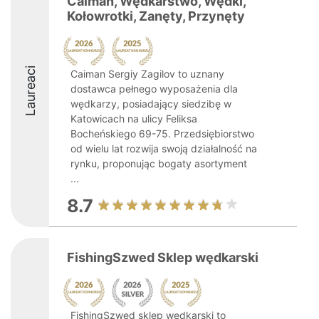
Caiman, Wędkarstwo, Wędki,
Kołowrotki, Zanęty, Przynęty
Laureaci
Caiman Sergiy Zagilov to uznany
dostawca pełnego wyposażenia dla
wędkarzy, posiadający siedzibę w
Katowicach na ulicy Feliksa
Bocheńskiego 69-75. Przedsiębiorstwo
od wielu lat rozwija swoją działalność na
rynku, proponując bogaty asortyment
...
8.7
FishingSzwed Sklep wędkarski
FishingSzwed sklep wędkarski to