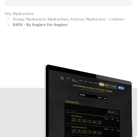
Orły Wędkarstwa
Sklepy Wędkarskie, Wędkarstwo, Artykuły Wędkarskie - Lubliniec
BAFA - By Anglers For Anglers