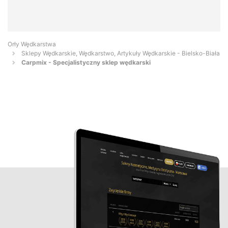
Orły Wędkarstwa
Sklepy Wędkarskie, Wędkarstwo, Artykuły Wędkarskie - Bielsko-Biała
Carpmix - Specjalistyczny sklep wędkarski