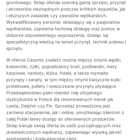
gruntowego. Sklep oferuje szeroką gamę sprzętu, przynęt
i akcesoriów niezbędnych podczas krótkich wypadów, jak
i dłuższych zasiadek czy zawodów wędkarskich.
Wykwalifikowany personel, składający się z pasjonatów
wędkarstwa, zapewnia fachową obsługę oraz pomoc w
doborze odpowiedniego wyposażenia, dzieląc się
specjalistyczną wiedzą na temat przynęt, technik połowu i
sprzętu.
W ofercie Carpmix znaleźć można między innymi wędki,
kołowrotki, żyłki, sygnalizatory brań, podbieraki, maty
karpiowe, namioty, łóżka, fotele, a także rozmaite
przynęty i zanęty, w tym między innymi klasyczne kulki
proteinowe, pellety i nowoczesne przynęty pływające.
Przedsiębiorstwo pełni również rolę oficjalnego
dystrybutora w Polsce dla renomowanych marek jak
Lastia, Delphin czy Fin. Sprzedaż prowadzona jest
zarówno stacjonarnie, jak i online, umożliwiając klientom z
całej Polski łatwy dostęp do oferowanych produktów.
Sklep kieruje swoją ofertę do osób początkujących oraz
doświadczonych wędkarzy, zapewniając wysoką jakość
asortymentu i konkurencyjne ceny.