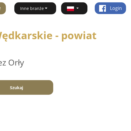
ę
Login
Inne branże
ędkarskie - powiat
ez Orły
Szukaj