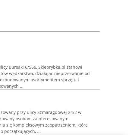
licy Bursaki 6/566, Skleprybka.pl stanowi
stów wędkarstwa, działając nieprzerwanie od
ę rozbudowanym asortymentem sprzętu i
sowanych ...
lizowany przy ulicy Szmaragdowej 24/2 w
dykowany osobom zainteresowanym
ia się kompleksowym zaopatrzeniem, które
 początkujących, ...