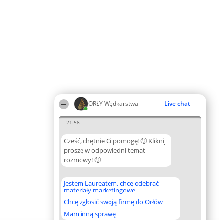
ORŁY Wędkarstwa
Live chat
21:58
Cześć, chętnie Ci pomogę! 🙂 Kliknij
proszę w odpowiedni temat
rozmowy! 🙂
Jestem Laureatem, chcę odebrać
materiały marketingowe
Chcę zgłosić swoją firmę do Orłów
Mam inną sprawę