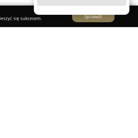
Sprawdź
ieszyć się sukcesem.
alizowany przy ulicy Szmaragdowej 24/2 w
dykowany osobom zainteresowanym wędkarstwem.
ksowym zaopatrzeniem, które odpowiada na
ch, jak i zaawansowanych wędkarzy.
 kije, kołowrotki oraz różnorodne akcesoria
roducentów takich jak Maver, Milo, Colmic,
 Mikado i Fenwick. Asortyment zawiera także
 obejmując produkty marek Sensas, Mondial-F,