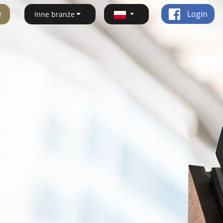
ę
Login
Inne branże