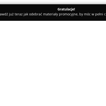
Gratulacje!
awdź już teraz jak odebrać materiały promocyjne, by móc w pełni c
, Artykuły Wędkarskie - Lublin
Salon Wędkarski Spławik
O firmie:
Salon Wędkarski Spławik
zlok
Lublinie to ceniony punkt de
Placówka wyróżnia się komple
potrzeby zarówno początkujący
W ofercie salonu znaleźć można
pochodzące od renomowanych p
Jaxon, Dragon, Okuma, Konger,
szeroki wybór zanęt i przynęt,