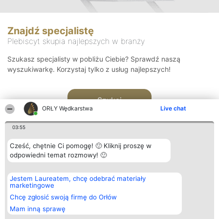
Znajdź specjalistę
Plebiscyt skupia najlepszych w branży
Szukasz specjalisty w pobliżu Ciebie? Sprawdź naszą
wyszukiwarkę. Korzystaj tylko z usług najlepszych!
Szukaj
ORŁY Wędkarstwa
Live chat
03:55
Cześć, chętnie Ci pomogę! 🙂 Kliknij proszę w
odpowiedni temat rozmowy! 🙂
Organizator plebiscytu
Plebiscyt
Kontakt
Jestem Laureatem, chcę odebrać materiały
Bright Side Solutions sp. z o.
Laureaci
Kontakt
marketingowe
o. sp. k.
Lista
ul. Ruska 22
wszystkich
Chcę zgłosić swoją firmę do Orłów
Wrocław 50-079
Laureatów
Mam inną sprawę
KRS 0000749100 | Regon
Zasady
381313360 | NIP 8943132676
Regulamin