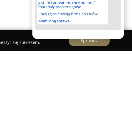
Jestem Laureatem, chcę odebrać
materiały marketingowe
Chcę zgłosić swoją firmę do Orłów
Mam inną sprawę
Sprawdź
ieszyć się sukcesem.
rska
 Hurtownia Wędkarska
sięgają roku 1989, kiedy to
ą przemysłową hodowlę białych robaków, co
zanie tej firmy z branżą wędkarską. W kolejnych
1995 roku powstała hurtownia wędkarska o pełnym
 sklepy w całym kraju, ze szczególnym