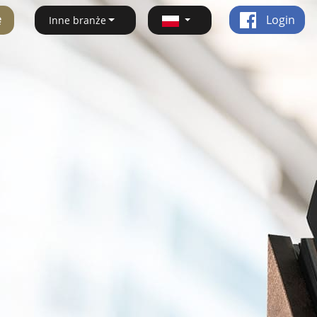
ę
Login
Inne branże