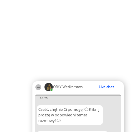
ORŁY Wędkarstwa
Live chat
16:25
Cześć, chętnie Ci pomogę! 🙂 Kliknij
proszę w odpowiedni temat
rozmowy! 🙂