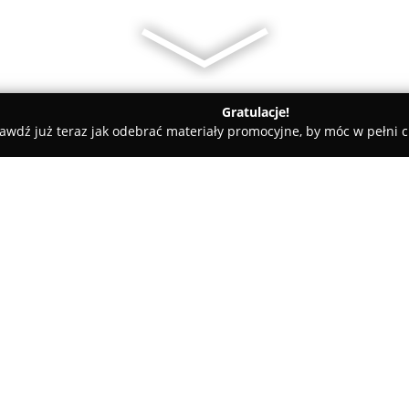
Gratulacje!
awdź już teraz jak odebrać materiały promocyjne, by móc w pełni c
o, Artykuły Wędkarskie - Bydgoszcz
Rast s.c. Hurtownia Wędka
O firmie:
Początki działalności
Rast s.c.
zainicjowano w Polsce pierwsz
stanowi dowód na trwałe powią
latach rozwijano ofertę, a w 
asortymencie, która zaopatruje