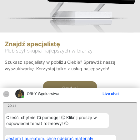
Znajdź specjalistę
Plebiscyt skupia najlepszych w branży
Szukasz specjalisty w pobliżu Ciebie? Sprawdź naszą
wyszukiwarkę. Korzystaj tylko z usług najlepszych!
Szukaj
ORŁY Wędkarstwa
Live chat
20:41
Cześć, chętnie Ci pomogę! 🙂 Kliknij proszę w
odpowiedni temat rozmowy! 🙂
Organizator plebiscytu
Plebiscyt
Kontakt
Jestem Laureatem, chcę odebrać materiały
Bright Side Solutions sp. z o.
Laureaci
Kontakt