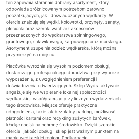
ten zapewnia starannie dobrany asortyment, który
odpowiada zróżnicowanym potrzebom zarówno
początkujących, jak i doświadczonych wędkarzy. W
ofercie znajdują się wędki, kołowrotki, przynęty, zanęty,
plecionki oraz szeroki wachlarz akcesoriów
przeznaczonych do wędkarstwa spinningowego,
gruntowego, spławikowego, karpiowego oraz morskiego.
Asortyment uzupełnia odzież wędkarska, którą można
przymierzyć na miejscu.
Placówka wyróżnia się wysokim poziomem obsługi,
dostarczając profesjonalnego doradztwa przy wyborze
wyposażenia, z uwzględnieniem preferencji i
doświadczenia odwiedzających. Sklep Wydra aktywnie
angażuje się we wspieranie lokalnej społeczności
wędkarskiej, współpracując przy licznych wydarzeniach
tego środowiska. Miejsce oferuje praktyczne
udogodnienia, takie jak bezpłatny parking, możliwość
płatności kartami oraz recykling zużytych żarówek,
kładąc nacisk na ochronę środowiska. Dzięki szerokiej
ofercie i jakości obsługi, sklep jest ważnym punktem na
mapie wędkarskiej regionu Podkarpacie.