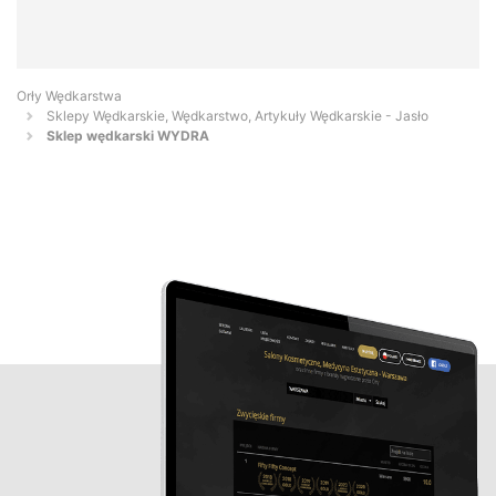
Orły Wędkarstwa
Sklepy Wędkarskie, Wędkarstwo, Artykuły Wędkarskie - Jasło
Sklep wędkarski WYDRA