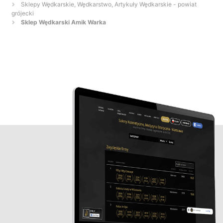
Sklepy Wędkarskie, Wędkarstwo, Artykuły Wędkarskie - powiat
grójecki
Sklep Wędkarski Amik Warka