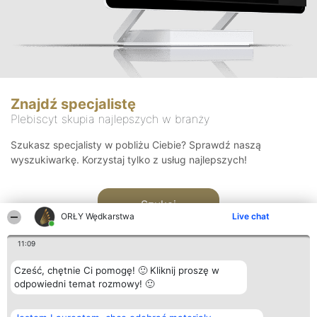
Znajdź specjalistę
Plebiscyt skupia najlepszych w branży
Szukasz specjalisty w pobliżu Ciebie? Sprawdź naszą
wyszukiwarkę. Korzystaj tylko z usług najlepszych!
Szukaj
ORŁY Wędkarstwa
Live chat
11:09
Cześć, chętnie Ci pomogę! 🙂 Kliknij proszę w
odpowiedni temat rozmowy! 🙂
Organizator plebiscytu
Plebiscyt
Kontakt