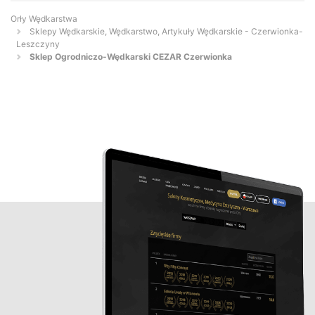
Orły Wędkarstwa
Sklepy Wędkarskie, Wędkarstwo, Artykuły Wędkarskie - Czerwionka-
Leszczyny
Sklep Ogrodniczo-Wędkarski CEZAR Czerwionka