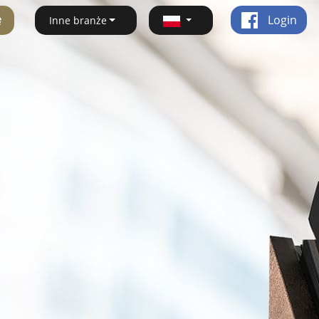
ę
Login
Inne branże