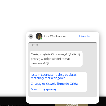
ORŁY Wędkarstwa
Live chat
22:27
Cześć, chętnie Ci pomogę! 🙂 Kliknij
proszę w odpowiedni temat
rozmowy! 🙂
Jestem Laureatem, chcę odebrać
materiały marketingowe
Chcę zgłosić swoją firmę do Orłów
Mam inną sprawę
Sprawdź