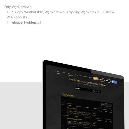
Orły Wędkarstwa
Sklepy Wędkarskie, Wędkarstwo, Artykuły Wędkarskie - Ostrów
Wielkopolski
ekspert-sklep.pl