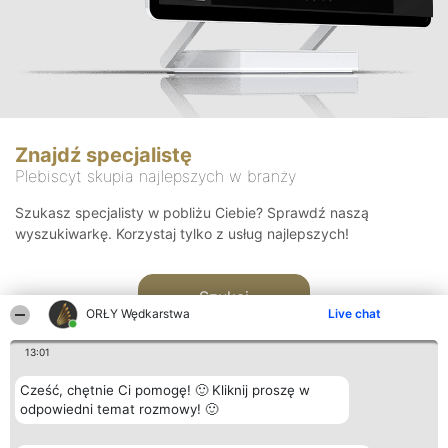
Znajdź specjalistę
Plebiscyt skupia najlepszych w branży
Szukasz specjalisty w pobliżu Ciebie? Sprawdź naszą
wyszukiwarkę. Korzystaj tylko z usług najlepszych!
Szukaj
ORŁY Wędkarstwa
Live chat
13:01
Cześć, chętnie Ci pomogę! 🙂 Kliknij proszę w
odpowiedni temat rozmowy! 🙂
Organizator plebiscytu
Plebiscyt
Kontakt