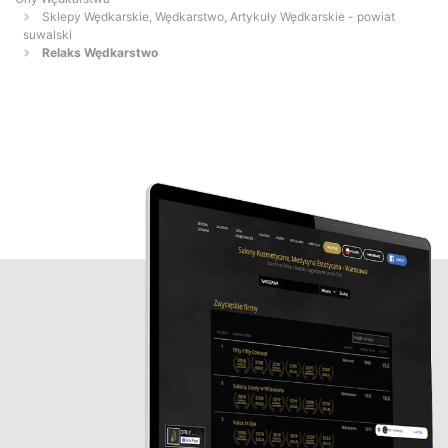
Sklepy Wędkarskie, Wędkarstwo, Artykuły Wędkarskie - powiat
suwalski
Relaks Wędkarstwo