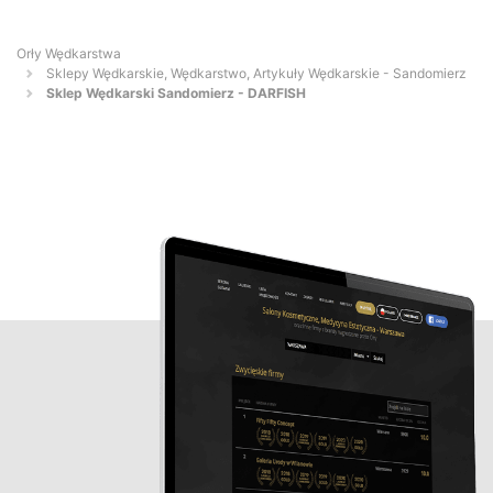
Orły Wędkarstwa
Sklepy Wędkarskie, Wędkarstwo, Artykuły Wędkarskie - Sandomierz
Sklep Wędkarski Sandomierz - DARFISH