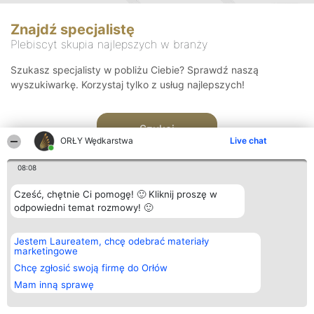
Znajdź specjalistę
Plebiscyt skupia najlepszych w branży
Szukasz specjalisty w pobliżu Ciebie? Sprawdź naszą
wyszukiwarkę. Korzystaj tylko z usług najlepszych!
Szukaj
ORŁY Wędkarstwa
Live chat
08:08
Cześć, chętnie Ci pomogę! 🙂 Kliknij proszę w
odpowiedni temat rozmowy! 🙂
Organizator plebiscytu
Plebiscyt
Kontakt
Jestem Laureatem, chcę odebrać materiały
Bright Side Solutions sp. z o.
Laureaci
Kontakt
marketingowe
o. sp. k.
Lista
ul. Ruska 22
wszystkich
Chcę zgłosić swoją firmę do Orłów
Wrocław 50-079
Laureatów
Mam inną sprawę
KRS 0000749100 | Regon
Zasady
381313360 | NIP 8943132676
Regulamin
+48 508 492 400
Polityka