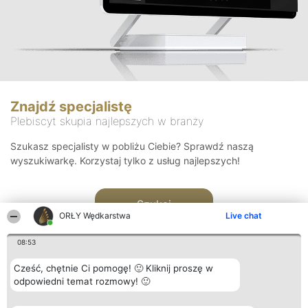
Znajdź specjalistę
Plebiscyt skupia najlepszych w branży
Szukasz specjalisty w pobliżu Ciebie? Sprawdź naszą
wyszukiwarkę. Korzystaj tylko z usług najlepszych!
Szukaj
ORŁY Wędkarstwa
Live chat
08:53
Cześć, chętnie Ci pomogę! 🙂 Kliknij proszę w
odpowiedni temat rozmowy! 🙂
Organizator plebiscytu
Plebiscyt
Kontakt