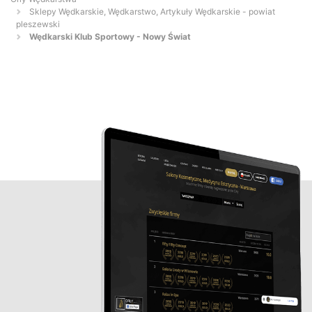
Sklepy Wędkarskie, Wędkarstwo, Artykuły Wędkarskie - powiat
pleszewski
Wędkarski Klub Sportowy - Nowy Świat