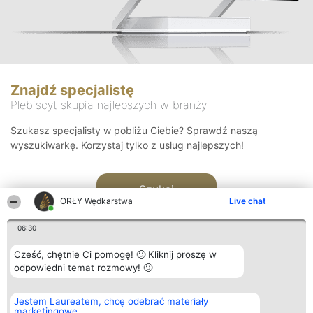
Znajdź specjalistę
Plebiscyt skupia najlepszych w branży
Szukasz specjalisty w pobliżu Ciebie? Sprawdź naszą
wyszukiwarkę. Korzystaj tylko z usług najlepszych!
Szukaj
ORŁY Wędkarstwa
Live chat
06:30
Cześć, chętnie Ci pomogę! 🙂 Kliknij proszę w
odpowiedni temat rozmowy! 🙂
Organizator plebiscytu
Plebiscyt
Kontakt
Jestem Laureatem, chcę odebrać materiały
Bright Side Solutions sp. z o.
Laureaci
Kontakt
marketingowe
o. sp. k.
Lista