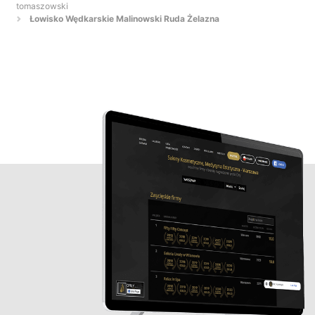
tomaszowski
Łowisko Wędkarskie Malinowski Ruda Żelazna