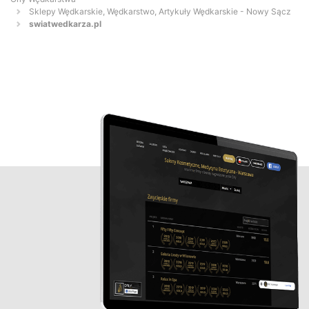
Sklepy Wędkarskie, Wędkarstwo, Artykuły Wędkarskie - Nowy Sącz
swiatwedkarza.pl