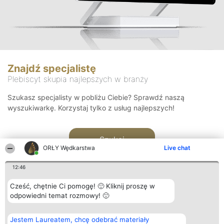
Znajdź specjalistę
Plebiscyt skupia najlepszych w branży
Szukasz specjalisty w pobliżu Ciebie? Sprawdź naszą
wyszukiwarkę. Korzystaj tylko z usług najlepszych!
Szukaj
ORŁY Wędkarstwa
Live chat
12:46
Cześć, chętnie Ci pomogę! 🙂 Kliknij proszę w
odpowiedni temat rozmowy! 🙂
Organizator plebiscytu
Plebiscyt
Kontakt
Jestem Laureatem, chcę odebrać materiały
Bright Side Solutions sp. z o.
Laureaci
Kontakt