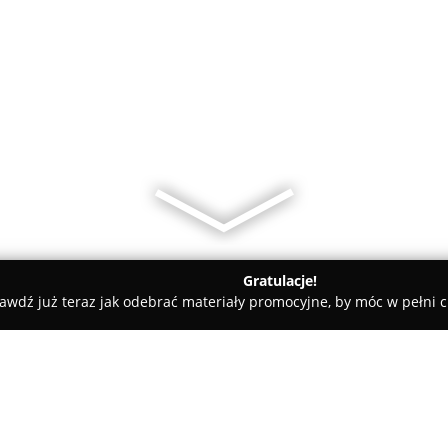
Gratulacje!
awdź już teraz jak odebrać materiały promocyjne, by móc w pełni c
, Artykuły Wędkarskie - Toruń
Sklep Wędkarski Toruń Sprze