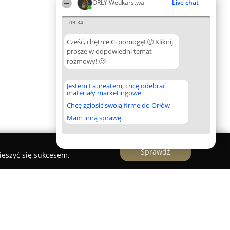
ORŁY Wędkarstwa
Live chat
09:34
Cześć, chętnie Ci pomogę! 🙂 Kliknij
proszę w odpowiedni temat
rozmowy! 🙂
Jestem Laureatem, chcę odebrać
materiały marketingowe
Chcę zgłosić swoją firmę do Orłów
Mam inną sprawę
Sprawdź
ieszyć się sukcesem.
daż ZEZWOLEŃ NA ROK 2026