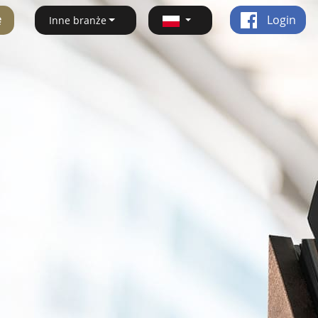
ę
Login
Inne branże