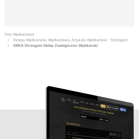
Orły Wędkarstwa
Sklepy Wędkarskie, Wędkarstwo, Artykuły Wędkarskie - Strzegom
ORKA Strzegom Sklep Zoologiczno-Wędkarski