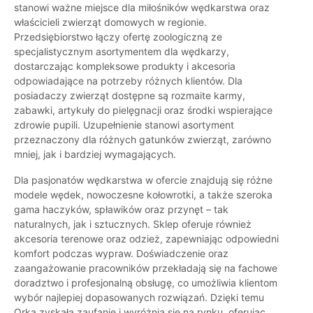
stanowi ważne miejsce dla miłośników wędkarstwa oraz
właścicieli zwierząt domowych w regionie.
Przedsiębiorstwo łączy ofertę zoologiczną ze
specjalistycznym asortymentem dla wędkarzy,
dostarczając kompleksowe produkty i akcesoria
odpowiadające na potrzeby różnych klientów. Dla
posiadaczy zwierząt dostępne są rozmaite karmy,
zabawki, artykuły do pielęgnacji oraz środki wspierające
zdrowie pupili. Uzupełnienie stanowi asortyment
przeznaczony dla różnych gatunków zwierząt, zarówno
mniej, jak i bardziej wymagających.
Dla pasjonatów wędkarstwa w ofercie znajdują się różne
modele wędek, nowoczesne kołowrotki, a także szeroka
gama haczyków, spławików oraz przynęt – tak
naturalnych, jak i sztucznych. Sklep oferuje również
akcesoria terenowe oraz odzież, zapewniając odpowiedni
komfort podczas wypraw. Doświadczenie oraz
zaangażowanie pracowników przekładają się na fachowe
doradztwo i profesjonalną obsługę, co umożliwia klientom
wybór najlepiej dopasowanych rozwiązań. Dzięki temu
Orka zyskała zaufanie i wyróżnia się na rynku, oferując