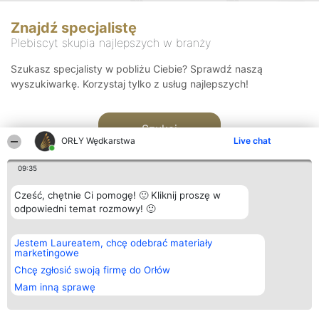
Znajdź specjalistę
Plebiscyt skupia najlepszych w branży
Szukasz specjalisty w pobliżu Ciebie? Sprawdź naszą
wyszukiwarkę. Korzystaj tylko z usług najlepszych!
Szukaj
ORŁY Wędkarstwa
Live chat
09:35
Cześć, chętnie Ci pomogę! 🙂 Kliknij proszę w
odpowiedni temat rozmowy! 🙂
Organizator plebiscytu
Plebiscyt
Kontakt
Jestem Laureatem, chcę odebrać materiały
Bright Side Solutions sp. z o.
Laureaci
Kontakt
marketingowe
o. sp. k.
Lista
ul. Ruska 22
wszystkich
Chcę zgłosić swoją firmę do Orłów
Wrocław 50-079
Laureatów
Mam inną sprawę
KRS 0000749100 | Regon
Zasady
381313360 | NIP 8943132676
Regulamin
+48 508 492 400
Polityka
Prywatności