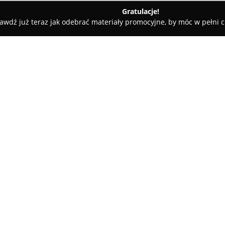
Gratulacje!
awdź już teraz jak odebrać materiały promocyjne, by móc w pełni c
o, Artykuły Wędkarskie - Wągrowiec
Adder Carp
O firmie:
Adder Carp
działa na polskim r
zanęt i przynęt przeznaczonyc
zgromadziła bogate doświadcze
opracowywanie efektywnych pr
przynęty, pellety, dipy, liquid
wymagających entuzjastów poł
Szczególną cechą wyróżniającą
preparowania ziaren opracowa
przedsiębiorstwa. Ziarna te w