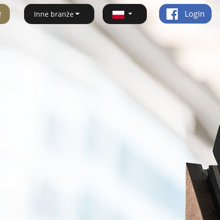
ę
Login
Inne branże