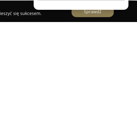
Sprawdź
ieszyć się sukcesem.
ynku od 2005 roku, skupiając się na produkcji
h do wędkarstwa karpiowego. Firma przez lata
nie oraz specjalistyczną wiedzę, co umożliwia
oduktów. Oferta obejmuje różnorodne zanęty,
y oraz akcesoria wędkarskie, skierowane głównie do
owu karpi.
 Adder Carp jest autorska technologia
na przez Marka Hallasa, będącego prezesem
yposażone są w mieszankę atraktorów smakowo-