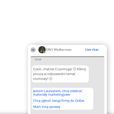
ORŁY Wędkarstwa
Live chat
18:04
Cześć, chętnie Ci pomogę! 🙂 Kliknij
proszę w odpowiedni temat
rozmowy! 🙂
Jestem Laureatem, chcę odebrać
materiały marketingowe
Chcę zgłosić swoją firmę do Orłów
Mam inną sprawę