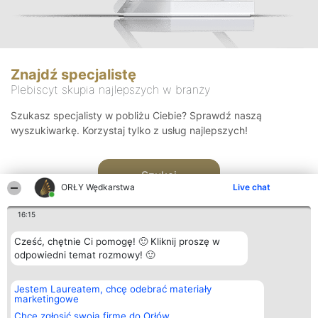
Znajdź specjalistę
Plebiscyt skupia najlepszych w branży
Szukasz specjalisty w pobliżu Ciebie? Sprawdź naszą
wyszukiwarkę. Korzystaj tylko z usług najlepszych!
Szukaj
ORŁY Wędkarstwa
Live chat
16:15
Cześć, chętnie Ci pomogę! 🙂 Kliknij proszę w
odpowiedni temat rozmowy! 🙂
Organizator plebiscytu
Plebiscyt
Kontakt
Jestem Laureatem, chcę odebrać materiały
Bright Side Solutions sp. z o.
Laureaci
Kontakt
marketingowe
o. sp. k.
Lista
ul. Ruska 22
wszystkich
Chcę zgłosić swoją firmę do Orłów