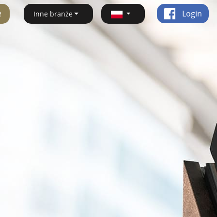
ę
Login
Inne branże