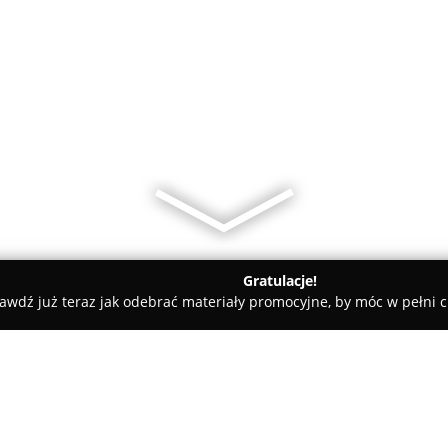
Gratulacje!
awdź już teraz jak odebrać materiały promocyjne, by móc w pełni c
, Artykuły Wędkarskie - powiat toruński
Sklep wędkarski