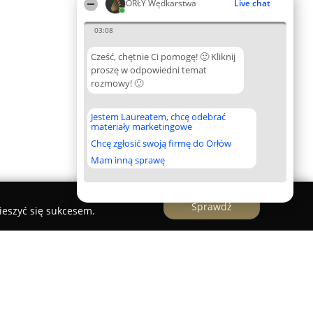
ORŁY Wędkarstwa
Live chat
03:08
Cześć, chętnie Ci pomogę! 🙂 Kliknij
proszę w odpowiedni temat
rozmowy! 🙂
Jestem Laureatem, chcę odebrać
materiały marketingowe
Chcę zgłosić swoją firmę do Orłów
Mam inną sprawę
Sprawdź
ieszyć się sukcesem.