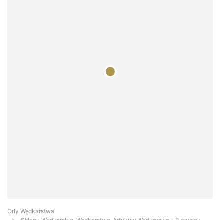
Orły Wędkarstwa
Sklepy Wędkarskie, Wędkarstwo, Artykuły Wędkarskie - Białystok