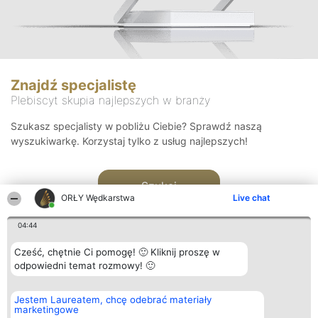
Znajdź specjalistę
Plebiscyt skupia najlepszych w branży
Szukasz specjalisty w pobliżu Ciebie? Sprawdź naszą
wyszukiwarkę. Korzystaj tylko z usług najlepszych!
Szukaj
ORŁY Wędkarstwa
Live chat
04:44
Cześć, chętnie Ci pomogę! 🙂 Kliknij proszę w
odpowiedni temat rozmowy! 🙂
Organizator plebiscytu
Plebiscyt
Kontakt
Jestem Laureatem, chcę odebrać materiały
Bright Side Solutions sp. z o.
Laureaci
Kontakt
marketingowe
o. sp. k.
Lista