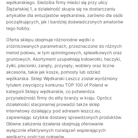
wędkarskiego. Siedziba firmy mieści się przy ulicy
Ślężańskiej 1, a działalność skupia się na dostarczaniu
artykułów dla entuzjastów wędkarstwa, zarówno dla osób
początkujących, jak i bardziej doświadczonych amatorów
tego hobby.
Oferta sklepu obejmuje różnorodne wędki o
zróżnicowanych parametrach, przeznaczone do różnych
metod połowu, w tym spinningowych, spławikowych oraz
gruntowych. Asortyment uzupełniają kołowrotki, haczyki,
żyłki, plecionki, zanęty, przynęty, woblery oraz liczne
akcesoria, takie jak kosze, pomosty lub odzież
wędkarska. Sklep Wędkarski Leszcz został wyróżniony
tytułem zwycięzcy konkursu TOP 100 of Poland w
kategorii Sklepy wędkarskie, co potwierdza
przynależność firmy do elity branży w kraju. Oprócz
działalności stacjonarnej prowadzi także sklep
internetowy działający pod adresem leszcz.eu,
zapewniając szybkie dostawy sprawdzonych produktów.
Główne założenia działania obejmują oferowanie
wyłącznie efektywnych rozwiązań wspierających
wędkarzy podczas połowów.