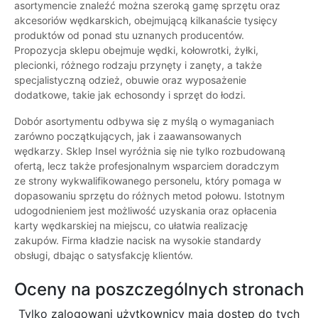
asortymencie znaleźć można szeroką gamę sprzętu oraz
akcesoriów wędkarskich, obejmującą kilkanaście tysięcy
produktów od ponad stu uznanych producentów.
Propozycja sklepu obejmuje wędki, kołowrotki, żyłki,
plecionki, różnego rodzaju przynęty i zanęty, a także
specjalistyczną odzież, obuwie oraz wyposażenie
dodatkowe, takie jak echosondy i sprzęt do łodzi.
Dobór asortymentu odbywa się z myślą o wymaganiach
zarówno początkujących, jak i zaawansowanych
wędkarzy. Sklep Insel wyróżnia się nie tylko rozbudowaną
ofertą, lecz także profesjonalnym wsparciem doradczym
ze strony wykwalifikowanego personelu, który pomaga w
dopasowaniu sprzętu do różnych metod połowu. Istotnym
udogodnieniem jest możliwość uzyskania oraz opłacenia
karty wędkarskiej na miejscu, co ułatwia realizację
zakupów. Firma kładzie nacisk na wysokie standardy
obsługi, dbając o satysfakcję klientów.
Oceny na poszczególnych stronach
Tylko zalogowani użytkownicy maja dostęp do tych