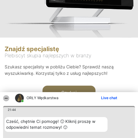
Znajdź specjalistę
Plebiscyt skupia najlepszych w branży
Szukasz specjalisty w pobliżu Ciebie? Sprawdź naszą
wyszukiwarkę. Korzystaj tylko z usług najlepszych!
Szukaj
ORŁY Wędkarstwa
Live chat
21:44
Cześć, chętnie Ci pomogę! 🙂 Kliknij proszę w
odpowiedni temat rozmowy! 🙂
Organizator plebiscytu
Plebiscyt
Kontakt