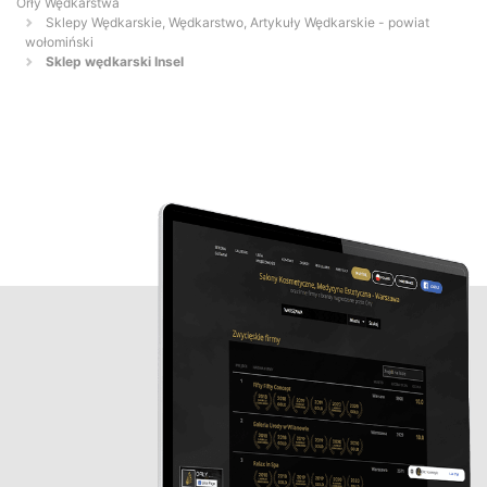
Orły Wędkarstwa
Sklepy Wędkarskie, Wędkarstwo, Artykuły Wędkarskie - powiat
wołomiński
Sklep wędkarski Insel