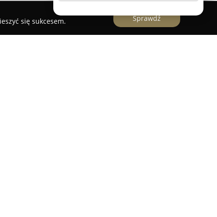
Sprawdź
ieszyć się sukcesem.
klep wędkarski, który od dłuższego czasu
tu dla entuzjastów wędkarstwa, ze szczególnym
iowe. Firma, wcześniej znana pod nazwą
ałalność na bogatym doświadczeniu i pasji
pokolenie. W asortymencie sklepu Carplive
 wędki, kołowrotki, zestawy do połowu karpia,
że odzież i różnego rodzaju akcesoria niezbędne
nie niezawodnego sprzętu, który podnosi