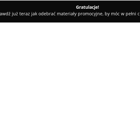
Gratulacje!
awdź już teraz jak odebrać materiały promocyjne, by móc w pełni c
, Artykuły Wędkarskie - Lublin
Carplive.pl
O firmie:
Carplive.pl
to specjalistyczny s
dostarcza szeroki wybór sprzę
naciskiem na wędkarstwo karp
Karpiolandia, opiera swoją dzi
przekazywanej z pokolenia na 
znajdują się starannie dobrane
przynęty, haczyki, żyłki, a tak
podczas połowów.
Priorytetem firmy jest oferowa