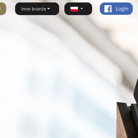
ę
Login
Inne branże