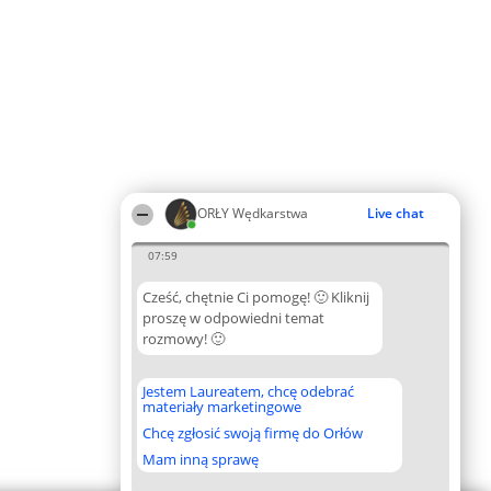
ORŁY Wędkarstwa
Live chat
07:59
Cześć, chętnie Ci pomogę! 🙂 Kliknij
proszę w odpowiedni temat
rozmowy! 🙂
Jestem Laureatem, chcę odebrać
materiały marketingowe
Chcę zgłosić swoją firmę do Orłów
Mam inną sprawę