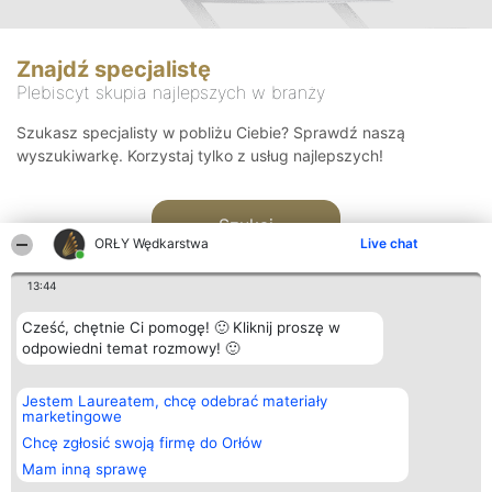
Znajdź specjalistę
Plebiscyt skupia najlepszych w branży
Szukasz specjalisty w pobliżu Ciebie? Sprawdź naszą
wyszukiwarkę. Korzystaj tylko z usług najlepszych!
Szukaj
ORŁY Wędkarstwa
Live chat
13:44
Cześć, chętnie Ci pomogę! 🙂 Kliknij proszę w
odpowiedni temat rozmowy! 🙂
Organizator plebiscytu
Plebiscyt
Kontakt
Jestem Laureatem, chcę odebrać materiały
Bright Side Solutions sp. z o.
Laureaci
Kontakt
marketingowe
o. sp. k.
Lista
ul. Ruska 22
wszystkich
Chcę zgłosić swoją firmę do Orłów
Wrocław 50-079
Laureatów
Mam inną sprawę
KRS 0000749100 | Regon
Zasady
381313360 | NIP 8943132676
Regulamin