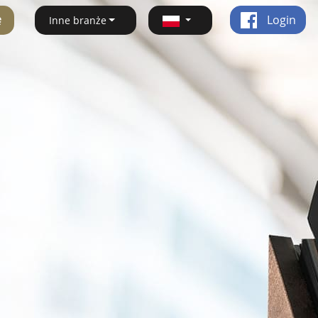
ę
Login
Inne branże