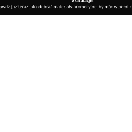
Gratulacje!
awdź już teraz jak odebrać materiały promocyjne, by móc w pełni c
, Artykuły Wędkarskie - powiat włocławski
SKLEP WĘDKARSKI
WOLEŃ NA AMATORSKI
O firmie:
Sklep Wędkarski
znajdujący si
za ważny punkt dla entuzjastó
rozbudowany wybór akcesoriów
zaopatrzenie zarówno osobom 
bardziej doświadczonym wędk
znalezienie różnorodnych pr
wodę.
Poza bogatą gamą produktów, i
sprzedaż zezwoleń na amatorsk
odwiedzających punkt. Sklep j