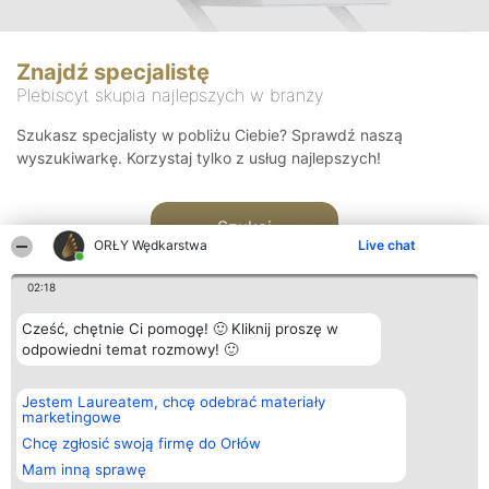
Znajdź specjalistę
Plebiscyt skupia najlepszych w branży
Szukasz specjalisty w pobliżu Ciebie? Sprawdź naszą
wyszukiwarkę. Korzystaj tylko z usług najlepszych!
Szukaj
ORŁY Wędkarstwa
Live chat
02:18
Cześć, chętnie Ci pomogę! 🙂 Kliknij proszę w
odpowiedni temat rozmowy! 🙂
Organizator plebiscytu
Plebiscyt
Kontakt
Jestem Laureatem, chcę odebrać materiały
Bright Side Solutions sp. z o.
Laureaci
Kontakt
marketingowe
o. sp. k.
Lista
ul. Ruska 22
wszystkich
Chcę zgłosić swoją firmę do Orłów
Wrocław 50-079
Laureatów
Mam inną sprawę
KRS 0000749100 | Regon
Zasady
381313360 | NIP 8943132676
Regulamin