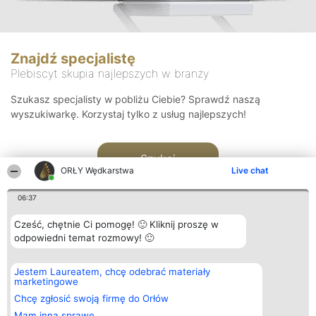
Znajdź specjalistę
Plebiscyt skupia najlepszych w branży
Szukasz specjalisty w pobliżu Ciebie? Sprawdź naszą
wyszukiwarkę. Korzystaj tylko z usług najlepszych!
Szukaj
ORŁY Wędkarstwa
Live chat
06:37
Cześć, chętnie Ci pomogę! 🙂 Kliknij proszę w
odpowiedni temat rozmowy! 🙂
Organizator plebiscytu
Plebiscyt
Kontakt
Jestem Laureatem, chcę odebrać materiały
Bright Side Solutions sp. z o.
Laureaci
Kontakt
marketingowe
o. sp. k.
Lista
ul. Ruska 22
wszystkich
Chcę zgłosić swoją firmę do Orłów
Wrocław 50-079
Laureatów
Mam inną sprawę
KRS 0000749100 | Regon
Zasady