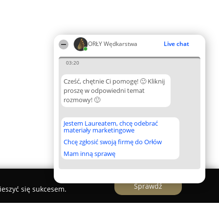
ORŁY Wędkarstwa
Live chat
03:20
Cześć, chętnie Ci pomogę! 🙂 Kliknij
proszę w odpowiedni temat
rozmowy! 🙂
Jestem Laureatem, chcę odebrać
materiały marketingowe
Chcę zgłosić swoją firmę do Orłów
Mam inną sprawę
Sprawdź
ieszyć się sukcesem.