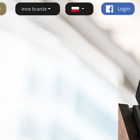
ę
Login
Inne branże