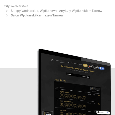
Orły Wędkarstwa
Sklepy Wędkarskie, Wędkarstwo, Artykuły Wędkarskie - Tarnów
Salon Wędkarski Karmazyn Tarnów