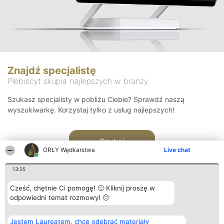
Znajdź specjalistę
Plebiscyt skupia najlepszych w branży
Szukasz specjalisty w pobliżu Ciebie? Sprawdź naszą
wyszukiwarkę. Korzystaj tylko z usług najlepszych!
Szukaj
ORŁY Wędkarstwa
Live chat
13:25
Cześć, chętnie Ci pomogę! 🙂 Kliknij proszę w
odpowiedni temat rozmowy! 🙂
Organizator plebiscytu
Plebiscyt
Kontakt
Jestem Laureatem, chcę odebrać materiały
Bright Side Solutions sp. z o.
Laureaci
Kontakt