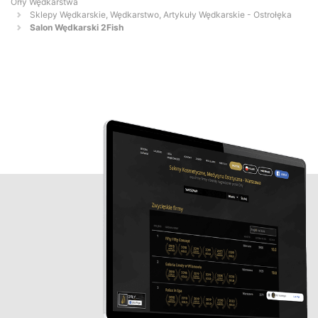
Orły Wędkarstwa
Sklepy Wędkarskie, Wędkarstwo, Artykuły Wędkarskie - Ostrołęka
Salon Wędkarski 2Fish