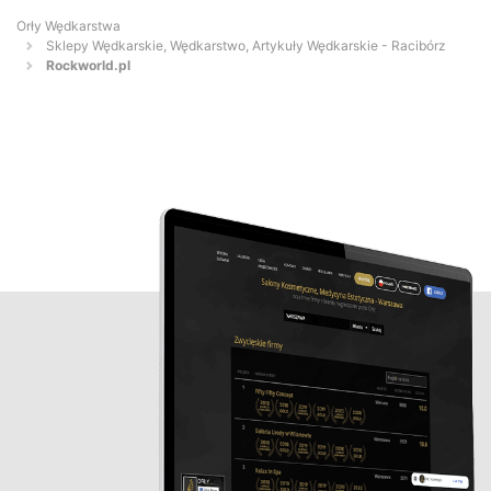
Orły Wędkarstwa
Sklepy Wędkarskie, Wędkarstwo, Artykuły Wędkarskie - Racibórz
Rockworld.pl