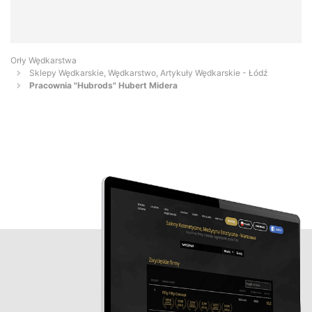
Orły Wędkarstwa
Sklepy Wędkarskie, Wędkarstwo, Artykuły Wędkarskie - Łódź
Pracownia "Hubrods" Hubert Midera