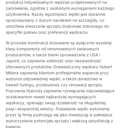
produkcji indywidualnych wędzisk projektowanych na
zamówienie, zgodnie z osobistymi wymaganiami każdego
użytkownika. Każdy egzemplarz wędki jest starannie
opracowywany z dużym naciskiem na szczegóły, co
umożliwia stworzenie sprzętu doskonale dobranego do
specyfiki połowu oraz preferencji wędkarza.
W procesie konstrukcji stosowane są wyłącznie wysokiej
klasy komponenty od renomowanych światowych
producentów, a także blanki sprowadzane z USA i
Japonii, co zapewnia solidność oraz niezawodność
oferowanych produktów. Doświadczony wędkarz Hubert
Midera zapewnia klientom profesjonalne wsparcie przy
wyborze odpowiedniej wędki, a także doradztwo w
kwestii tuningu, przebudowy czy renowacji sprzętu.
Pracownia Hubrods zapewnia rozwiązania odpowiadające
oczekiwaniom nawet najbardziej wymagających
wędkarzy, opierając swoją działalność na długoletniej
pasji i eksperckiej wiedzy. Posiadanie wędki wykonanej
przez tę firmę postrzega się jako inwestycję w pełniejsze
wykorzystanie potencjału sprzętu i większą satysfakcję z
łowienia.