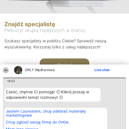
Znajdź specjalistę
Plebiscyt skupia najlepszych w branży
Szukasz specjalisty w pobliżu Ciebie? Sprawdź naszą
wyszukiwarkę. Korzystaj tylko z usług najlepszych!
Szukaj
ORŁY Wędkarstwa
Live chat
18:03
Cześć, chętnie Ci pomogę! 🙂 Kliknij proszę w
odpowiedni temat rozmowy! 🙂
Organizator plebiscytu
Plebiscyt
Kontakt
Jestem Laureatem, chcę odebrać materiały
Bright Side Solutions sp. z o.
Laureaci
Kontakt
marketingowe
o. sp. k.
Lista
ul. Ruska 22
wszystkich
Chcę zgłosić swoją firmę do Orłów
Wrocław 50-079
Laureatów
KRS 0000749100 | Regon
Zasady