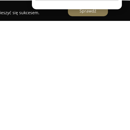
Sprawdź
ieszyć się sukcesem.
skie
arskie
w Żninie jest uznanym miejscem dla osób
wlą zwierząt, jak i wędkarstwem, oferując
owiadające potrzebom różnych zwierząt
wu ryb. Placówka, mieszcząca się przy ulicy
 wybór produktów, w tym karmy suche i mokre
gryzoni, królików oraz ptaków.
ły wypoczynkowe, miski, przysmaki i akcesoria
b spacerów z domowymi pupilami. W
wki, a także produkty do higieny oraz pielęgnacji