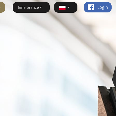
ę
Login
Inne branże