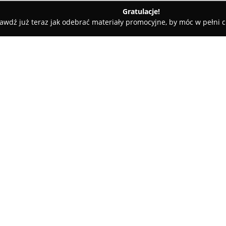
Gratulacje!
awdź już teraz jak odebrać materiały promocyjne, by móc w pełni c
, Artykuły Wędkarskie - Żnin
Izap Sklepy Zoologiczno Wędkar
e
O firmie:
Izap Sklepy Zoologiczno Wędk
zainteresowanych zarówno hodo
kompleksowe wyposażenie odp
domowych oraz miłośników poło
Aliantów 34b, zapewnia bogaty
przeznaczone dla psów, kotów, 
Oferta obejmuje również artyku
przydatne podczas podróży lu
asortymencie znajdują się zaba