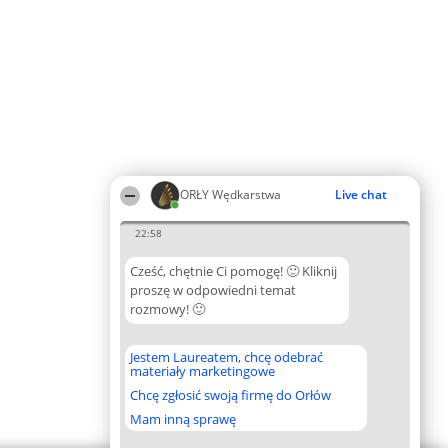
ORŁY Wędkarstwa
Live chat
22:58
Cześć, chętnie Ci pomogę! 🙂 Kliknij
proszę w odpowiedni temat
rozmowy! 🙂
Jestem Laureatem, chcę odebrać
materiały marketingowe
Chcę zgłosić swoją firmę do Orłów
Mam inną sprawę