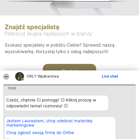
Znajdź specjalistę
Plebiscyt skupia najlepszych w branży
Szukasz specjalisty w pobliżu Ciebie? Sprawdź naszą
wyszukiwarkę. Korzystaj tylko z usług najlepszych!
Szukaj
ORŁY Wędkarstwa
Live chat
13:03
Cześć, chętnie Ci pomogę! 🙂 Kliknij proszę w
odpowiedni temat rozmowy! 🙂
Organizator plebiscytu
Plebiscyt
Kontakt
Jestem Laureatem, chcę odebrać materiały
Bright Side Solutions sp. z o.
Laureaci
Kontakt
marketingowe
o. sp. k.
Lista
ul. Ruska 22
wszystkich
Chcę zgłosić swoją firmę do Orłów
Wrocław 50-079
Laureatów