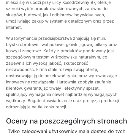
mieści się w Łodzi przy ulicy Kosodrzewiny 97, oferuje
szeroki wybór produktów skierowanych zarówno do
sklepów, hurtowni, jak i odbiorców indywidualnych,
umożliwiając zakup w systemie detalicznym oraz przez
internet.
W asortymencie przedsiębiorstwa znajdują się m.in.
błystki obrotowe i wahadłowe, główki jigowe, pilkery oraz
koszyki zanętowe. Każdy z produktów poddawany jest
szczegółowym testom w środowisku naturalnym, co
zapewnia ich wysoką jakość, skuteczność i
niezawodność. Firma stale rozwija swoją ofertę,
dostosowując ją do oczekiwań rynku oraz wprowadzając
innowacyjne rozwiązania. Hurtownia zdobyła zaufanie
klientów, gwarantując trwały i efektywny sprzęt,
spełniający wymagania nawet najbardziej wymagających
wędkarzy. Bogate doświadczenie oraz precyzja produkcji
odróżniają ją na tle konkurencji.
Oceny na poszczególnych stronach
Tylko zalogowani użytkownicy maja dostęp do tych