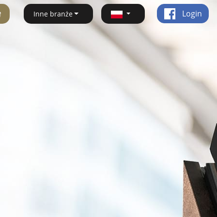
ę
Login
Inne branże