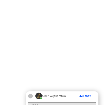
ORŁY Wędkarstwa
Live chat
05:17