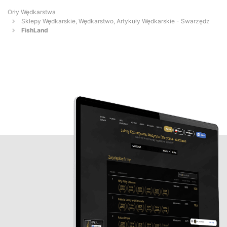
Orły Wędkarstwa
Sklepy Wędkarskie, Wędkarstwo, Artykuły Wędkarskie - Swarzędz
FishLand