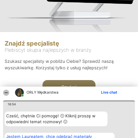
Znajdź specjalistę
Plebiscyt skupia najlepszych w branży
Szukasz specjalisty w pobliżu Ciebie? Sprawdź naszą
wyszukiwarkę. Korzystaj tylko z usług najlepszych!
Szukaj
ORŁY Wędkarstwa
Live chat
16:54
Cześć, chętnie Ci pomogę! 🙂 Kliknij proszę w
odpowiedni temat rozmowy! 🙂
Organizator plebiscytu
Plebiscyt
Kontakt
Jestem Laureatem, chcę odebrać materiały
Bright Side Solutions sp. z o.
Laureaci
Kontakt