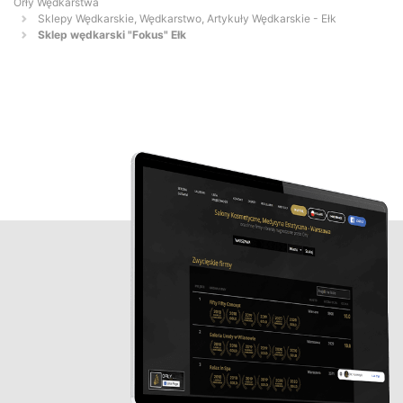
Orły Wędkarstwa
Sklepy Wędkarskie, Wędkarstwo, Artykuły Wędkarskie - Ełk
Sklep wędkarski "Fokus" Ełk