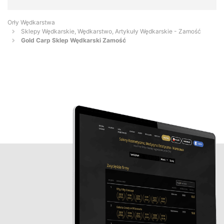
Orły Wędkarstwa
Sklepy Wędkarskie, Wędkarstwo, Artykuły Wędkarskie - Zamość
Gold Carp Sklep Wędkarski Zamość