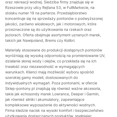
oraz rekreacji wodnej. Siedziba firmy znajduje się w
Rzeszowie przy ulicy Rejtana 53, w FullMarkecie, na
stoisku numer 19 na parterze. Przedsiębiorstwo
koncentruje się na sprzedaży pontonów o podwyższonej
jakości, zarówno wiosłowych, jak i motorowych, które
przeznaczone są do użytkowania na rzekach oraz
jeziorach. Oferta obejmuje asortyment uznanych marek,
takich jak Nawipoland, Brems czy Kolibri.
Materiały stosowane do produkcji dostępnych pontonów
wyróżniają się wysoką odpornością na promieniowanie UV,
działanie słonej wody i olejów, co przekłada się na ich
trwałość oraz niezawodność w wymagających
warunkach. Klienci mają możliwość wyboru spośród
szerokiej gamy modeli, dostosowanych do
indywidualnych wymagań. Poza pontonami, w ofercie
Sklep-pontony.pl znajdują się również ważne akcesoria,
takie jak echosondy marek Lowrance, Deeper i Garmin,
jak również silniki i akumulatory, zapewniające
kompleksowe wyposażenie do aktywności wodnych.
Firma kładzie nacisk na wysoki komfort i bezpieczeństwo
użytkowania dostarczanych produktów, spełniając