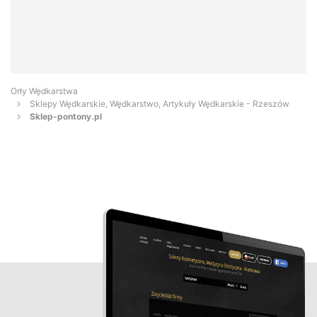
Orły Wędkarstwa
Sklepy Wędkarskie, Wędkarstwo, Artykuły Wędkarskie - Rzeszów
Sklep-pontony.pl