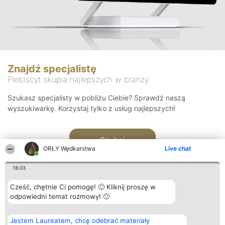
Znajdź specjalistę
Plebiscyt skupia najlepszych w branży
Szukasz specjalisty w pobliżu Ciebie? Sprawdź naszą
wyszukiwarkę. Korzystaj tylko z usług najlepszych!
Szukaj
ORŁY Wędkarstwa
Live chat
18:03
Cześć, chętnie Ci pomogę! 🙂 Kliknij proszę w
odpowiedni temat rozmowy! 🙂
Organizator plebiscytu
Plebiscyt
Kontakt
Jestem Laureatem, chcę odebrać materiały
Bright Side Solutions sp. z o.
Laureaci
Kontakt