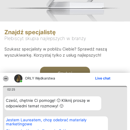
Znajdź specjalistę
Plebiscyt skupia najlepszych w branży
Szukasz specjalisty w pobliżu Ciebie? Sprawdź naszą
wyszukiwarkę. Korzystaj tylko z usług najlepszych!
Szukaj
ORŁY Wędkarstwa
Live chat
02:25
Cześć, chętnie Ci pomogę! 🙂 Kliknij proszę w
odpowiedni temat rozmowy! 🙂
Organizator plebiscytu
Plebiscyt
Kontakt
Jestem Laureatem, chcę odebrać materiały
Bright Side Solutions sp. z o.
Laureaci
Kontakt
marketingowe
o. sp. k.
Lista
ul. Ruska 22
wszystkich