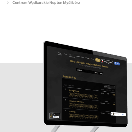
Centrum Wędkarskie Neptun Myślibórz