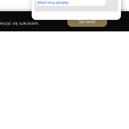
Mam inną sprawę
Sprawdź
ieszyć się sukcesem.
ziałająca w Legnicy, powstała na bazie silnej
kała uznanie wśród entuzjastów połowu ryb.
się w dostarczaniu starannie dobranego sprzętu
ych z myślą zarówno o początkujących, jak i
duje się pełen przekrój wyposażenia do wielu
h spinning, wędkarstwo karpiowe czy metody