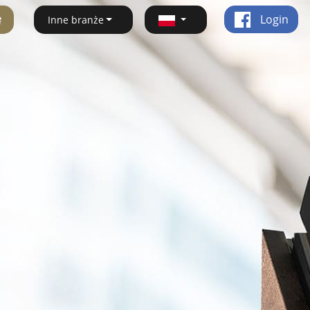
ę
Login
Inne branże