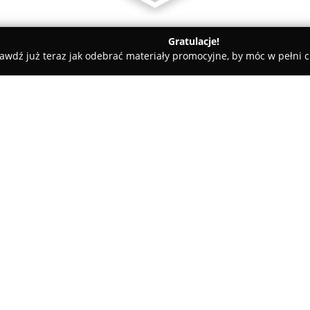
Gratulacje!
awdź już teraz jak odebrać materiały promocyjne, by móc w pełni c
, Artykuły Wędkarskie - Legnica
Bagienny Drapieżnik
O firmie:
Bagienny Drapieżnik
to firma d
pasji do wędkarstwa, która zys
Przedsiębiorstwo specjalizuje 
oraz akcesoriów, zaprojektowan
zaawansowanych wędkarzach.
W szerokiej ofercie firmy znaj
technik łowienia, obejmującyc