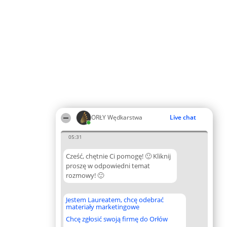
ORŁY Wędkarstwa
Live chat
05:31
Cześć, chętnie Ci pomogę! 🙂 Kliknij
proszę w odpowiedni temat
rozmowy! 🙂
Jestem Laureatem, chcę odebrać
materiały marketingowe
Chcę zgłosić swoją firmę do Orłów