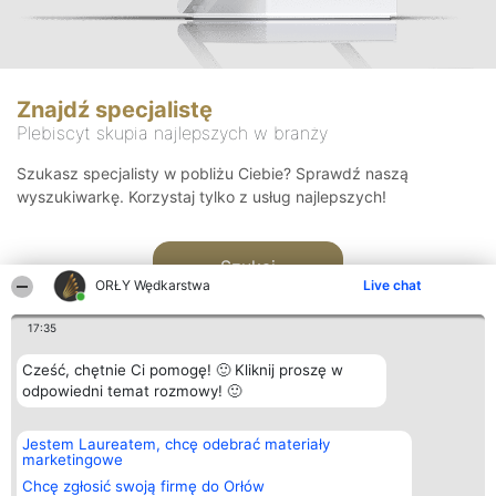
Znajdź specjalistę
Plebiscyt skupia najlepszych w branży
Szukasz specjalisty w pobliżu Ciebie? Sprawdź naszą
wyszukiwarkę. Korzystaj tylko z usług najlepszych!
Szukaj
ORŁY Wędkarstwa
Live chat
17:35
Cześć, chętnie Ci pomogę! 🙂 Kliknij proszę w
odpowiedni temat rozmowy! 🙂
Organizator plebiscytu
Plebiscyt
Kontakt
Jestem Laureatem, chcę odebrać materiały
Bright Side Solutions sp. z o.
Laureaci
Kontakt
marketingowe
o. sp. k.
Lista
ul. Ruska 22
wszystkich
Chcę zgłosić swoją firmę do Orłów
Wrocław 50-079
Laureatów